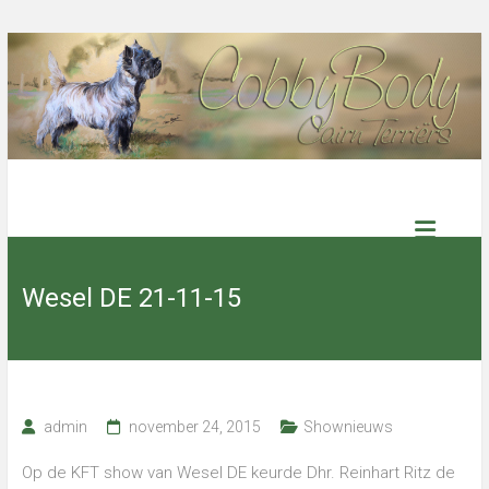
Ga
naar
de
inhoud
Cobby
Body
Wesel DE 21-11-15
Cairn
Terriers
Select
admin
november 24, 2015
Shownieuws
kennel
with
excellent
Op de KFT show van Wesel DE keurde Dhr. Reinhart Ritz de