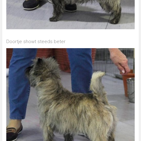
Doortje showt steeds beter