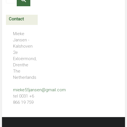
Contact
Mieke
Jansen -
Kalshoven
2e
Exloërmond,
Drenthe
The
Netherlands
mieke55jansen@gmail.com
tel 0031 +6
866 19 759