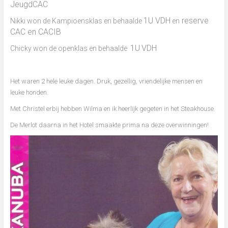
JeugdCAC
1U VDH
reserve
Nikki won de Kampioensklas en behaalde
en
CAC en CACIB
1U
VDH
Chicky won de openklas en behaalde
Het waren 2 hele leuke dagen. Druk, gezellig, vriendelijke mensen en
leuke honden.
Met Christel erbij hebben Wilma en ik heerlijk gegeten in het Steakhouse.
De Merlot daarna in het Hotel smaakte prima na deze overwinningen!