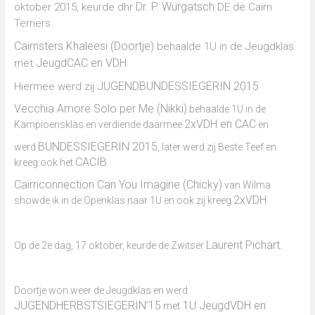
Cairn
Dr. P. Würgatsch
oktober 2015, keurde dhr
DE de Cairn
Terriers
Terriers
in
Nieuwediep,
Cairnsters Khaleesi (Doortje)
behaalde 1U in de Jeugdklas
Drenthe
JeugdCAC en VDH
met
(NL)
JUGENDBUNDESSIEGERIN 2015
Hiermee werd zij
Vecchia Amore Solo per Me (Nikki)
behaalde 1U in de
2xVDH en CAC
Kampioensklas en verdiende daarmee
en
BUNDESSIEGERIN 2015
werd
, later werd zij Beste Teef en
CACIB
kreeg ook het
Cairnconnection Can You Imagine (Chicky)
van Wilma
2xVDH
showde ik in de Openklas naar 1U en ook zij kreeg
Laurent Pichart.
Op de 2e dag, 17 oktober, keurde de Zwitser
Doortje won weer de Jeugdklas en werd
JUGENDHERBSTSIEGERIN’15
1U JeugdVDH en
met