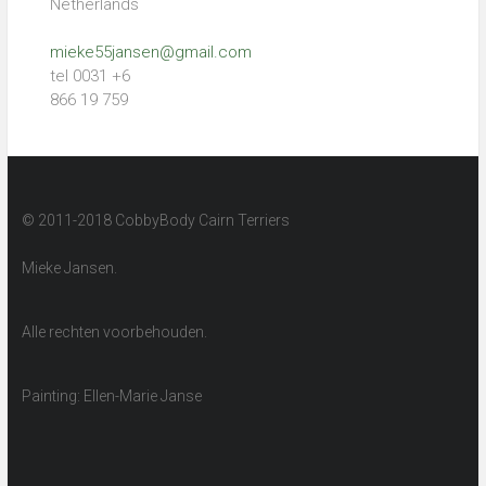
Netherlands
mieke55jansen@gmail.com
tel 0031 +6
866 19 759
© 2011-2018 CobbyBody Cairn Terriers
Mieke Jansen.
Alle rechten voorbehouden.
Painting: Ellen-Marie Janse