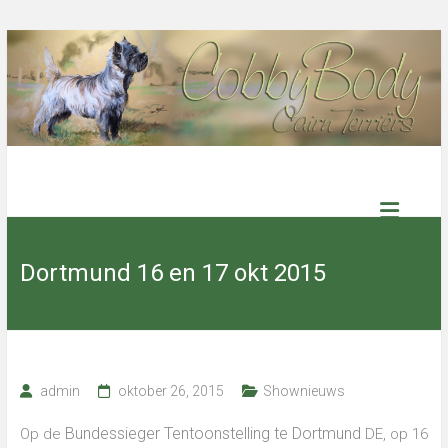
Ga
naar
de
inhoud
Cobby
Body
Dortmund 16 en 17 okt 2015
Cairn
Terriers
Select
admin
oktober 26, 2015
Shownieuws
kennel
with
excellent
Bundessieger Tentoonstelling te Dortmund
Op de
DE, op 16