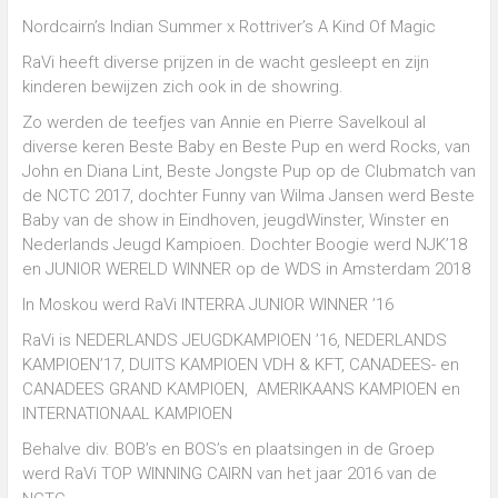
Cairn
Terriers
Nordcairn’s Indian Summer x Rottriver’s A Kind Of Magic
in
RaVi heeft diverse prijzen in de wacht gesleept en zijn
Nieuwediep,
Drenthe
kinderen bewijzen zich ook in de showring.
(NL)
Zo werden de teefjes van Annie en Pierre Savelkoul al
diverse keren Beste Baby en Beste Pup en werd Rocks, van
John en Diana Lint, Beste Jongste Pup op de Clubmatch van
de NCTC 2017, dochter Funny van Wilma Jansen werd Beste
Baby van de show in Eindhoven, jeugdWinster, Winster en
Nederlands Jeugd Kampioen. Dochter Boogie werd NJK’18
en JUNIOR WERELD WINNER op de WDS in Amsterdam 2018
In Moskou werd RaVi INTERRA JUNIOR WINNER ’16
RaVi is NEDERLANDS JEUGDKAMPIOEN ’16, NEDERLANDS
KAMPIOEN’17, DUITS KAMPIOEN VDH & KFT, CANADEES- en
CANADEES GRAND KAMPIOEN, AMERIKAANS KAMPIOEN en
INTERNATIONAAL KAMPIOEN
Behalve div. BOB’s en BOS’s en plaatsingen in de Groep
werd RaVi TOP WINNING CAIRN van het jaar 2016 van de