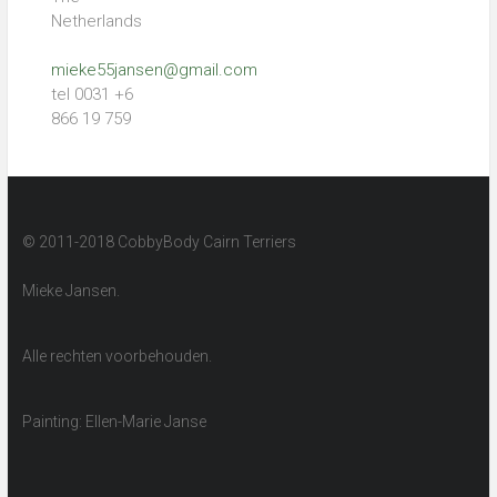
Netherlands
mieke55jansen@gmail.com
tel 0031 +6
866 19 759
© 2011-2018 CobbyBody Cairn Terriers
Mieke Jansen.
Alle rechten voorbehouden.
Painting: Ellen-Marie Janse