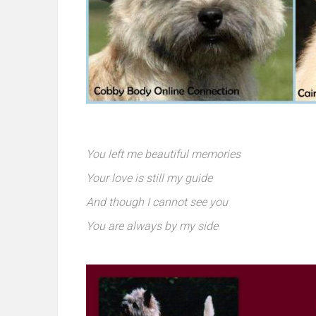
You left me beautiful memories
Your love is still my guide
And though I cannot see you
You are always by my side