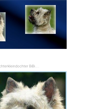
hterkleindochter BiBi…..