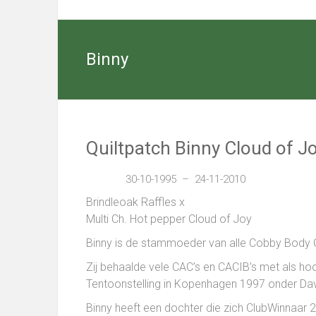
Cairn
Terriers
Binny
Select
kennel
with
excellent
Cairn
Quiltpatch Binny Cloud of J
Terriers
in
30-10-1995 – 24-11-2010
Nieuwediep,
Drenthe
Brindleoak Raffles x
(NL)
Multi Ch. Hot pepper Cloud of Joy
Binny
is de stammoeder van alle Cobby Body 
Zij behaalde vele CAC’s en CACIB’s met als h
Tentoonstelling in Kopenhagen 1997 onder Dav
Binny heeft een dochter die zich ClubWinnaar 