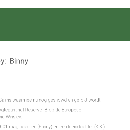
oy: Binny
Cairns waarmee nu nog geshowd en gefokt wordt.
oogtepunt het Reserve IB op de Europese
id Winsley.
2001 mag noemen (Funny) én een kleindochter (KiKi)