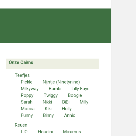
Onze Cairns
Teefjes
Pickle
Nijntje (Ninetynine)
Milkyway
Bambi
Lilly Faye
Poppy
Twiggy
Boogie
Sarah
Nikki
BiBi
Milly
Mocca
Kiki
Holly
Funny
Binny
Annic
Reuen
LIO
Houdini
Maximus