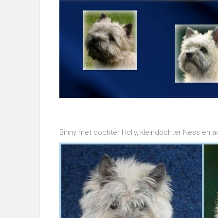
Binny met dochter Holly, kleindochter Ness en ac