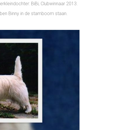
erkleindochter: BiBi, Clubwinnaar 2013.
ebben Binny in de stamboom staan.