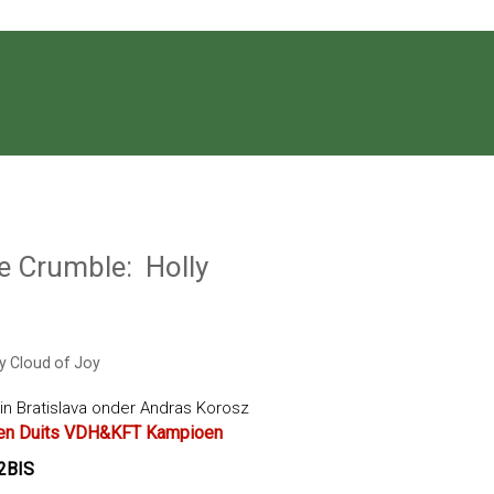
e Crumble: Holly
ny Cloud of Joy
in Bratislava onder Andras Korosz
ch en Duits VDH&KFT Kampioen
2BIS