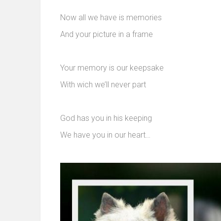
Now all we have is memories
And your picture in a frame
Your memory is our keepsake
With wich we’ll never part
God has you in his keeping
We have you in our heart…