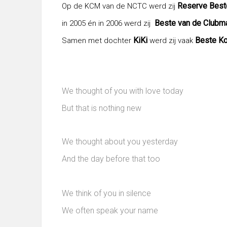
Reserve Best
Op de KCM van de NCTC werd zij
Beste van de Clubm
in 2005 én in 2006 werd zij
KiKi
Beste K
Samen met dochter
werd zij vaak
We thought of you with love today
But that is nothing new
We thought about you yesterday
And the day before that too
We think of you in silence
We often speak your name