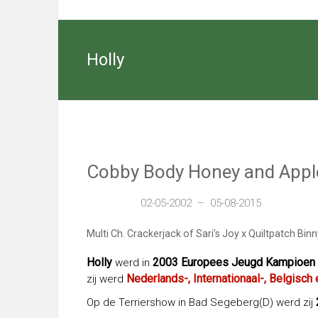
Cairn
Terriers
Holly
Select
kennel
with
excellent
Cairn
Terriers
Cobby Body Honey and Appl
in
Nieuwediep,
Drenthe
02-05-2002 – 05-08-2015
(NL)
Multi Ch. Crackerjack of Sari’s Joy x Quiltpatch Bin
Holly
2003 Europees Jeugd
Kampioen
werd in
Nederlands-, Internationaal-, Belgis
zij werd
Op de Terriershow in Bad Segeberg(D) werd zij