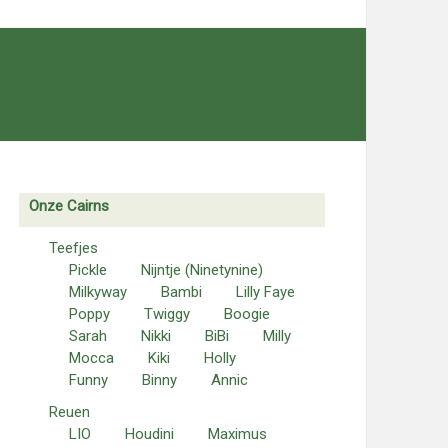
Onze Cairns
Teefjes
Pickle
Nijntje (Ninetynine)
Milkyway
Bambi
Lilly Faye
Poppy
Twiggy
Boogie
Sarah
Nikki
BiBi
Milly
Mocca
Kiki
Holly
Funny
Binny
Annic
Reuen
LIO
Houdini
Maximus