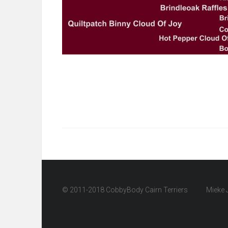
© 2011-2018 CobbyBody Cairn Terriers
Mieke 