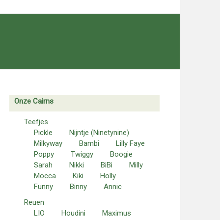
Onze Cairns
Teefjes
Pickle
Nijntje (Ninetynine)
Milkyway
Bambi
Lilly Faye
Poppy
Twiggy
Boogie
Sarah
Nikki
BiBi
Milly
Mocca
Kiki
Holly
Funny
Binny
Annic
Reuen
LIO
Houdini
Maximus