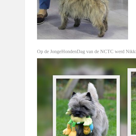
Op de JongeHondenDag van de NCTC werd Nikki