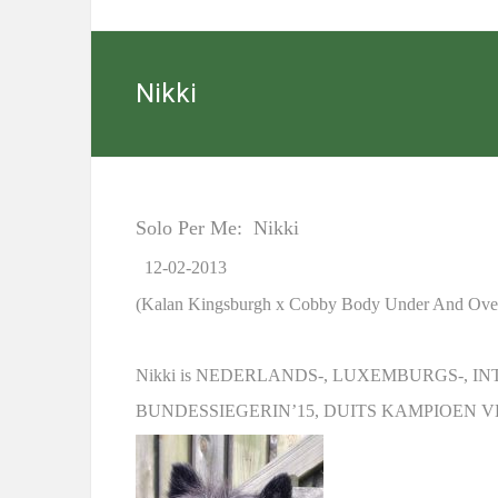
Cairn
Terriers
Nikki
Select
kennel
with
excellent
Cairn
Solo Per Me: Nikki
Terriers
in
12-02-2013
Nieuwediep,
(Kalan Kingsburgh x Cobby Body Under And Ove
Drenthe
(NL)
Nikki is NEDERLANDS-, LUXEMBURGS-, I
BUNDESSIEGERIN’15, DUITS KAMPIOEN V