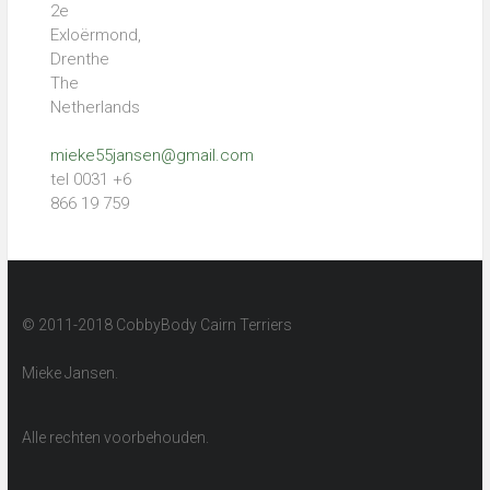
2e
Exloërmond,
Drenthe
The
Netherlands
mieke55jansen@gmail.com
tel 0031 +6
866 19 759
© 2011-2018 CobbyBody Cairn Terriers
Mieke Jansen.
Alle rechten voorbehouden.