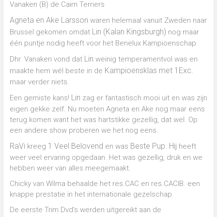
Cairn
Vanaken (B) de Cairn Terriers
Terriers
in
Agneta en Ake Larsson
waren helemaal vanuit Zweden naar
Nieuwediep,
Lin (Kalan Kingsburgh)
Brussel gekomen omdat
nog maar
Drenthe
één puntje nodig heeft voor het Benelux Kampioenschap.
(NL)
Lin
Dhr. Vanaken vond dat
weinig temperamentvol was en
Kampioensklas met 1Exc.
maakte hem wél beste in de
maar verder niets.
Lin
Een gemiste kans!
zag er fantastisch mooi uit en was zijn
eigen gekke zelf. Nu moeten Agneta en Ake nog maar eens
terug komen want het was hartstikke gezellig, dat wel. Op
een andere show proberen we het nog eens.
RaVi
1 Veel Belovend
Beste Pup. Hij
kreeg
en was
heeft
weer veel ervaring opgedaan. Het was gezellig, druk en we
hebben weer van alles meegemaakt.
Chicky van Wilma behaalde het res.CAC en res.CACIB. een
knappe prestatie in het internationale gezelschap.
De eerste Trim Dvd’s werden uitgereikt aan de