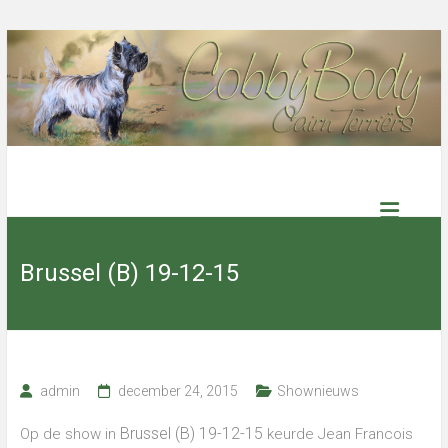
Ga
naar
de
inhoud
Cobby
Body
Brussel (B) 19-12-15
Cairn
Terriers
Select
admin
december 24, 2015
Shownieuws
kennel
with
excellent
Brussel (B) 19-12-15
Op de show in
keurde Jean Francois