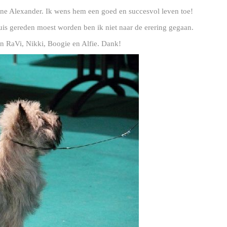
nne Alexander. Ik wens hem een goed en succesvol leven toe!
is gereden moest worden ben ik niet naar de erering gegaan.
n RaVi, Nikki, Boogie en Alfie. Dank!