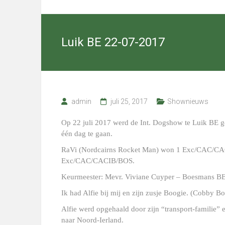
Cairn
Terriers
Luik BE 22-07-2017
Select
kennel
with
excellent
Cairn
admin
juli 25, 2017
Shownieuws
Terriers
in
Op 22 juli 2017 werd de Int. Dogshow te Luik BE 
Nieuwediep,
één dag te gaan.
Drenthe
(NL)
RaVi (Nordcairns Rocket Man) won 1 Exc/CAC/CA
Exc/CAC/CACIB/BOS.
Keurmeester: Mevr. Viviane Cuyper – Boesmans B
Ik had Alfie bij mij en zijn zusje Boogie. (Cobb
Alfie werd opgehaald door zijn “transport-familie” 
naar Noord-Ierland.