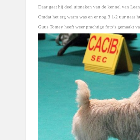
Daar gaat hij deel uitmaken van de kennel van Lea
Omdat het erg warm was en er nog 3 1/2 uur naar hu
Guus Tomey heeft weer prachtige foto’s gemaakt va