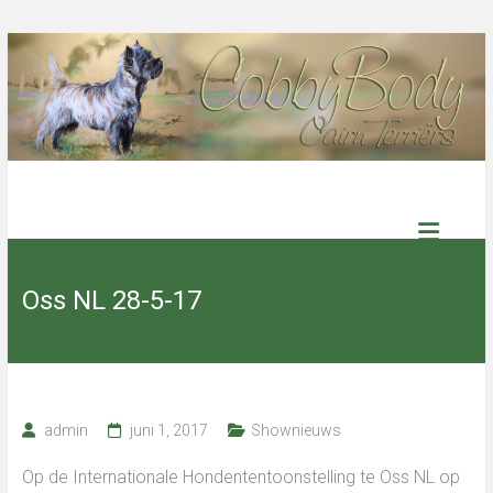
Ga
naar
de
inhoud
Cobby
Body
Oss NL 28-5-17
Cairn
Terriers
Select
admin
juni 1, 2017
Shownieuws
kennel
with
excellent
Op de Internationale Hondententoonstelling te Oss NL op