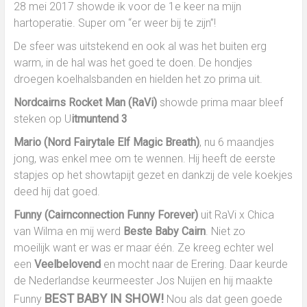
Cairn
28 mei 2017 showde ik voor de 1e keer na mijn
Terriers
hartoperatie. Super om “er weer bij te zijn”!
in
Nieuwediep,
De sfeer was uitstekend en ook al was het buiten erg
Drenthe
warm, in de hal was het goed te doen. De hondjes
(NL)
droegen koelhalsbanden en hielden het zo prima uit.
Nordcairns Rocket Man (RaVi)
showde prima maar bleef
steken op U
itmuntend 3
Mario (Nord Fairytale Elf Magic Breath)
, nu 6 maandjes
jong, was enkel mee om te wennen. Hij heeft de eerste
stapjes op het showtapijt gezet en dankzij de vele koekjes
deed hij dat goed.
Funny (Cairnconnection Funny Forever)
uit RaVi x Chica
van Wilma en mij werd
Beste Baby Cairn
. Niet zo
moeilijk want er was er maar één. Ze kreeg echter wel
een
Veelbelovend
en mocht naar de Erering. Daar keurde
de Nederlandse keurmeester Jos Nuijen en hij maakte
BEST BABY IN SHOW!
Funny
Nou als dat geen goede