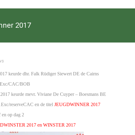
nner 2017
ws
17 keurde dhr. Falk Rüdiger Siewert DE de Cairns
de 1Exc/CAC/BOB
 2017 keurde mevr. Viviane De Cuyper – Boesmans BE
 1Exc/reserveCAC en de titel
JEUGDWINNER 2017
 en op dag 2
DWINSTER 2017 en WINSTER 2017