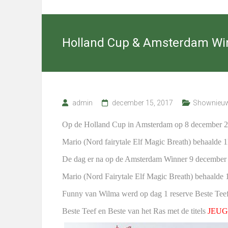
Cairn
Terriers
Holland Cup & Amsterdam Wi
Select
kennel
with
excellent
Cairn
admin
december 15, 2017
Shownieu
Terriers
in
Op de Holland Cup in Amsterdam op 8 december 20
Nieuwediep,
Drenthe
Mario (Nord fairytale Elf Magic Breath) behaal
(NL)
De dag er na op de Amsterdam Winner 9 december
Mario (Nord Fairytale Elf Magic Breath) behaalde
Funny van Wilma werd op dag 1 reserve Beste Teef
Beste Teef en Beste van het Ras met de titels
JEUG