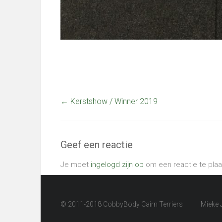
←
Kerstshow / Winner 2019
Geef een reactie
Je moet
ingelogd zijn op
om een reactie te plaa
© 2011-2018 CobbyBody Cairn Terriers
Mieke 