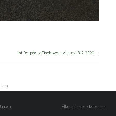
Int.Dogshow Eindhoven (Venray) 8-2-2020
→
tsen.
Jansen.
Alle rechten voorbehouden.