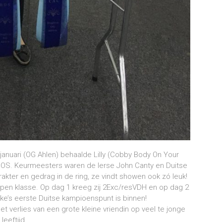
anuari (OG Ahlen) behaalde Lilly (Cobby Body On Your
OS. Keurmeesters waren de Ierse John Canty en Duitse
rakter en gedrag in de ring, ze vindt showen ook zó leuk!
pen klasse. Op dag 1 kreeg zij 2Exc/resVDH en op dag 2
ke’s eerste Duitse kampioenspunt is binnen!
verlies van een grote kleine vriendin op veel te jonge
leeftijd.