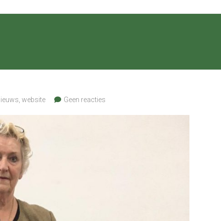
ieuws
,
website
Geen reacties