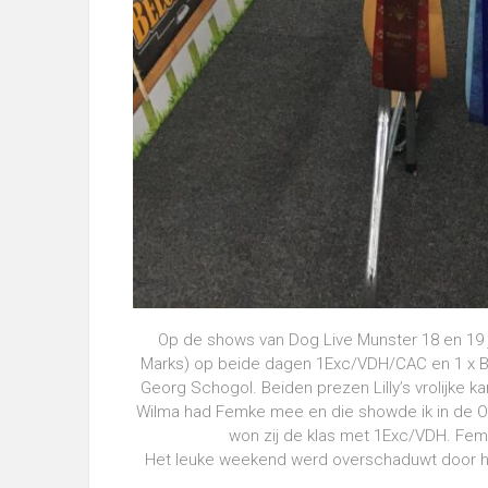
Op de shows van Dog Live Munster 18 en 19 j
Marks) op beide dagen 1Exc/VDH/CAC en 1 x B
Georg Schogol. Beiden prezen Lilly’s vrolijke ka
Wilma had Femke mee en die showde ik in de O
won zij de klas met 1Exc/VDH. Fem
Het leuke weekend werd overschaduwt door het 