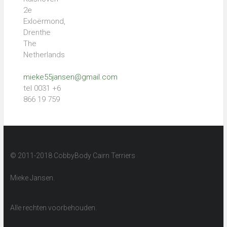
2e
Exloërmond,
Drenthe
The
Netherlands
mieke55jansen@gmail.com
tel 0031 +6
866 19 759
© 2011-2018 CobbyBody Cairn Terriers
Mieke Jansen.
Alle rechten voorbehouden.