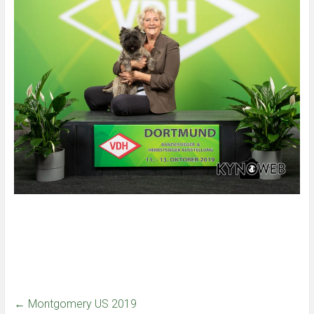
←
Montgomery US 2019