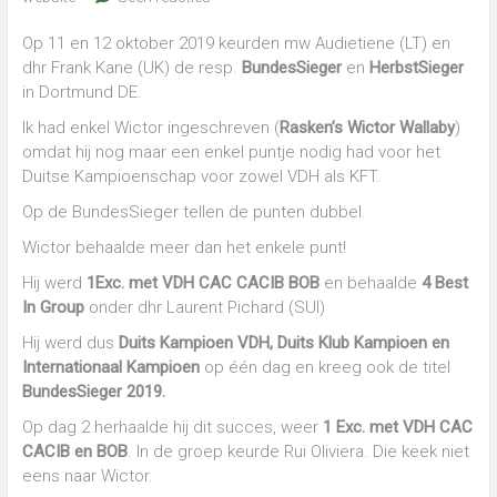
Cairn
Terriers
Op 11 en 12 oktober 2019 keurden mw Audietiene (LT) en
in
Nieuwediep,
dhr Frank Kane (UK) de resp.
BundesSieger
en
HerbstSieger
Drenthe
in Dortmund DE.
(NL)
Ik had enkel Wictor ingeschreven (
Rasken’s Wictor Wallaby
)
omdat hij nog maar een enkel puntje nodig had voor het
Duitse Kampioenschap voor zowel VDH als KFT.
Op de BundesSieger tellen de punten dubbel.
Wictor behaalde meer dan het enkele punt!
Hij werd
1Exc. met VDH CAC CACIB BOB
en behaalde
4 Best
In Group
onder dhr Laurent Pichard (SUI)
Hij werd dus
Duits Kampioen VDH, Duits Klub Kampioen en
Internationaal Kampioen
op één dag en kreeg ook de titel
BundesSieger 2019.
Op dag 2 herhaalde hij dit succes, weer
1 Exc. met VDH CAC
CACIB en BOB
. In de groep keurde Rui Oliviera. Die keek niet
eens naar Wictor.