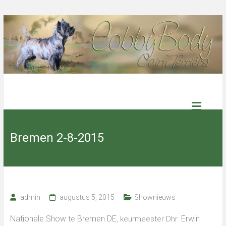
Ga
naar
de
inhoud
Cobby
Body
Bremen 2-8-2015
Cairn
Terriers
Select
admin
augustus 5, 2015
Shownieuws
kennel
with
excellent
Nationale Show
Bremen DE
Erwin
te
, keurmeester Dhr.