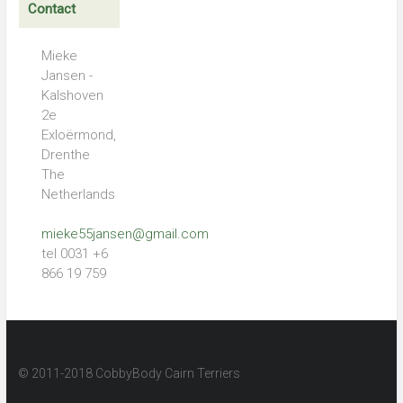
Contact
Mieke
Jansen -
Kalshoven
2e
Exloërmond,
Drenthe
The
Netherlands
mieke55jansen@gmail.com
tel 0031 +6
866 19 759
© 2011-2018 CobbyBody Cairn Terriers